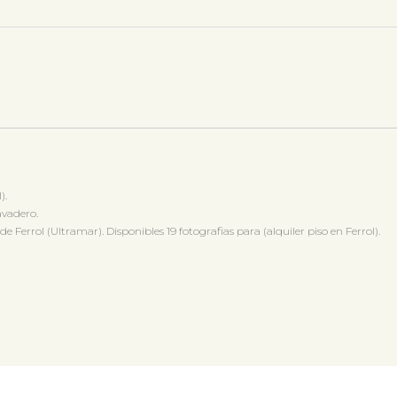
).
avadero.
rrol (Ultramar). Disponibles 19 fotografias para (alquiler piso en Ferrol).