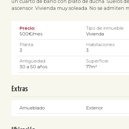
un cuarto de baño con plato de ducha. Suelos de
ascensor. Vivienda muy soleada. No se admiten 
Precio:
Tipo de inmueble:
500€/mes
Vivienda
Planta:
Habitaciones:
3
3
Antigüedad:
Superficie:
30 a 50 años
77m²
Extras
Amueblado
Exterior