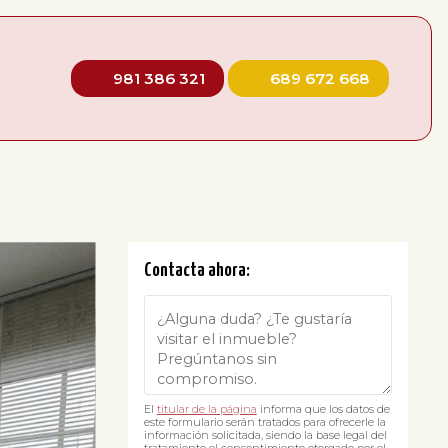
981 386 321
689 672 668
Contacta ahora:
El
titular de la página
informa que los datos de
este formulario serán tratados para ofrecerle la
información solicitada, siendo la base legal del