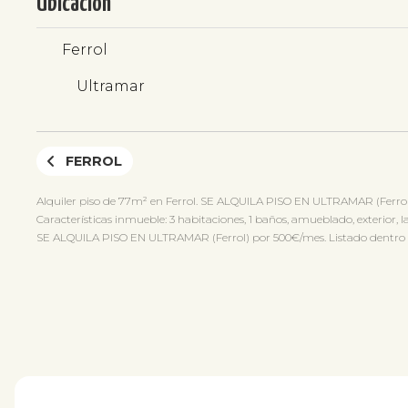
Ubicación
Ferrol
Ultramar
FERROL
Alquiler piso de 77m² en Ferrol. SE ALQUILA PISO EN ULTRAMAR (Ferrol
Características inmueble: 3 habitaciones, 1 baños, amueblado, exterior, l
SE ALQUILA PISO EN ULTRAMAR (Ferrol) por 500€/mes. Listado dentro de Fe