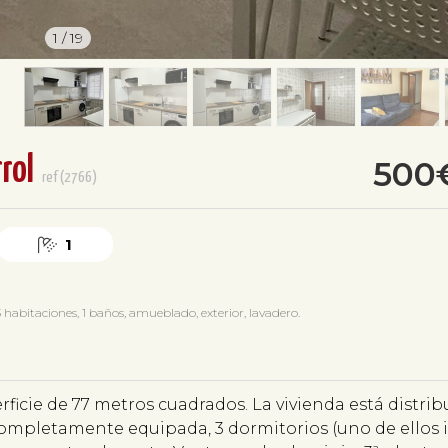
1
/
19
rol
500
ref(2766)
1
habitaciones, 1 baños, amueblado, exterior, lavadero.
erficie de 77 metros cuadrados. La vivienda está distri
ompletamente equipada, 3 dormitorios (uno de ellos i