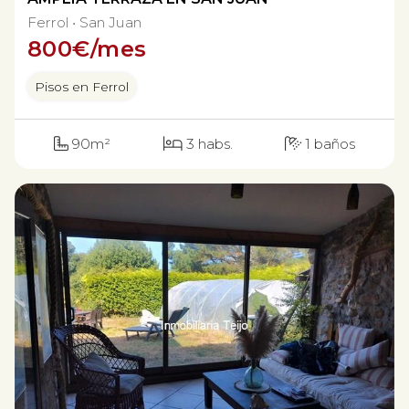
Ferrol
San Juan
800
€/mes
Pisos en Ferrol
90m²
3 habs.
1 baños