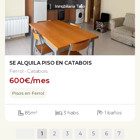
SE ALQUILA PISO EN CATABOIS
Ferrol
Catabois
600
€/mes
Pisos en Ferrol
85m²
3 habs.
1 baños
1
2
3
4
5
6
7