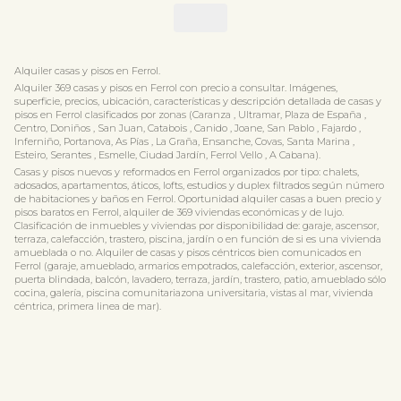
Alquiler casas y pisos en Ferrol.
Alquiler 369 casas y pisos en Ferrol con precio a consultar. Imágenes,
superficie, precios, ubicación, características y descripción detallada de casas y
pisos en Ferrol clasificados por zonas (Caranza , Ultramar, Plaza de España ,
Centro, Doniños , San Juan, Catabois , Canido , Joane, San Pablo , Fajardo ,
Inferniño, Portanova, As Pías , La Graña, Ensanche, Covas, Santa Marina ,
Esteiro, Serantes , Esmelle, Ciudad Jardín, Ferrol Vello , A Cabana).
Casas y pisos nuevos y reformados en Ferrol organizados por tipo: chalets,
adosados, apartamentos, áticos, lofts, estudios y duplex filtrados según número
de habitaciones y baños en Ferrol. Oportunidad alquiler casas a buen precio y
pisos baratos en Ferrol, alquiler de 369 viviendas económicas y de lujo.
Clasificación de inmuebles y viviendas por disponibilidad de: garaje, ascensor,
terraza, calefacción, trastero, piscina, jardín o en función de si es una vivienda
amueblada o no. Alquiler de casas y pisos céntricos bien comunicados en
Ferrol (garaje, amueblado, armarios empotrados, calefacción, exterior, ascensor,
puerta blindada, balcón, lavadero, terraza, jardín, trastero, patio, amueblado sólo
cocina, galería, piscina comunitariazona universitaria, vistas al mar, vivienda
céntrica, primera linea de mar).