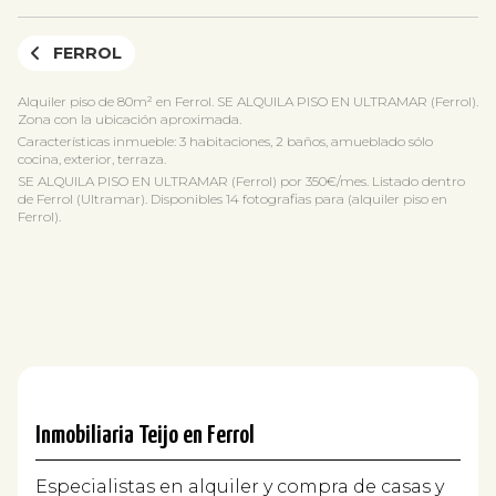
FERROL
Alquiler piso de 80m² en Ferrol. SE ALQUILA PISO EN ULTRAMAR (Ferrol).
Zona con la ubicación aproximada.
Características inmueble: 3 habitaciones, 2 baños, amueblado sólo
cocina, exterior, terraza.
SE ALQUILA PISO EN ULTRAMAR (Ferrol) por 350€/mes. Listado dentro
de Ferrol (Ultramar). Disponibles 14 fotografias para (alquiler piso en
Ferrol).
Inmobiliaria Teijo en Ferrol
Especialistas en alquiler y compra de casas y