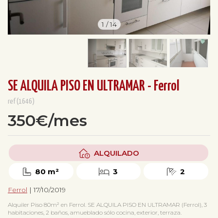
1
/
14
SE ALQUILA PISO EN ULTRAMAR - Ferrol
ref(1646)
350€/mes
ALQUILADO
80 m²
3
2
Ferrol
| 17/10/2019
Alquiler Piso 80m² en Ferrol. SE ALQUILA PISO EN ULTRAMAR (Ferrol), 3
habitaciones, 2 baños, amueblado sólo cocina, exterior, terraza.