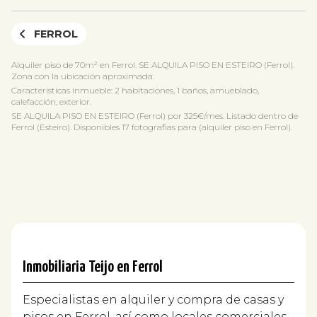
FERROL
Alquiler piso de 70m² en Ferrol. SE ALQUILA PISO EN ESTEIRO (Ferrol).
Zona con la ubicación aproximada.
Características inmueble: 2 habitaciones, 1 baños, amueblado,
calefacción, exterior.
SE ALQUILA PISO EN ESTEIRO (Ferrol) por 325€/mes. Listado dentro de
Ferrol (Esteiro). Disponibles 17 fotografias para (alquiler piso en Ferrol).
Inmobiliaria Teijo en Ferrol
Especialistas en alquiler y compra de casas y
pisos en Ferrol, así como locales comerciales