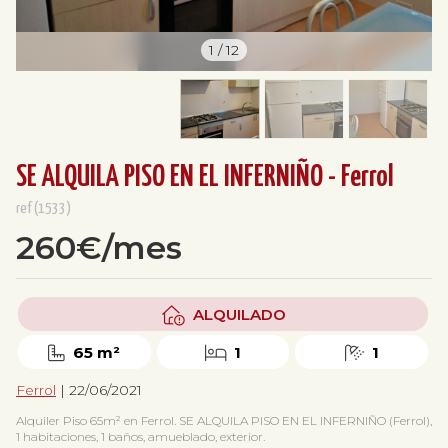
1
/
12
SE ALQUILA PISO EN EL INFERNIÑO - Ferrol
ref(1533)
260€/mes
ALQUILADO
65 m²
1
1
Ferrol
| 22/06/2021
Alquiler Piso 65m² en Ferrol. SE ALQUILA PISO EN EL INFERNIÑO (Ferrol),
1 habitaciones, 1 baños, amueblado, exterior.