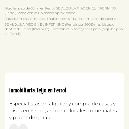
Alquiler piso de 65m² en Ferrol. SE ALQUILA PISO EN EL INFERNIÑO
(Ferrol). Zona con la ubicación aproximada.
Características inmueble: 1 habitaciones, 1 baños, amueblado, exterior.
SE ALQUILA PISO EN EL INFERNIÑO (Ferrol) por 260€/mes. Listado
dentro de Ferrol (Inferniño). Disponibles 12 fotografias para (alquiler piso
en Ferrol).
Inmobiliaria Teijo en Ferrol
Especialistas en alquiler y compra de casas y
pisos en Ferrol, así como locales comerciales
y plazas de garaje.