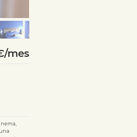
€/mes
cinema,
 una