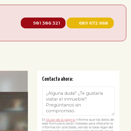
981 386 321
689 672 668
Contacta ahora:
El
titular de la página
informa que los datos de
este formulario serán tratados para ofrecerle la
información solicitada, siendo la base legal del