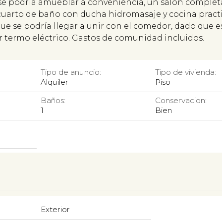
se podría amueblar a conveniencia, un salón comple
arto de baño con ducha hidromasaje y cocina prac
que se podría llegar a unir con el comedor, dado que e
r termo eléctrico. Gastos de comunidad incluidos.
Tipo de anuncio:
Tipo de vivienda:
Alquiler
Piso
Baños:
Conservacion:
1
Bien
Exterior