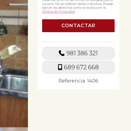
tratamiento el consentimiento otorgado por el
usuario. No se cederán datos a terceros. Puede
ejercer los derechos como se explica en la
Política de Privacidad
.
981 386 321
689 672 668
Referencia: 1406