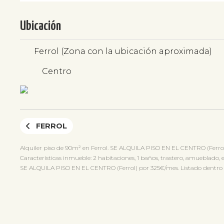
Ubicación
Ferrol (Zona con la ubicación aproximada)
Centro
FERROL
Alquiler piso de 90m² en Ferrol. SE ALQUILA PISO EN EL CENTRO (Ferro
Características inmueble: 2 habitaciones, 1 baños, trastero, amueblado, e
SE ALQUILA PISO EN EL CENTRO (Ferrol) por 325€/mes. Listado dentro de Fe