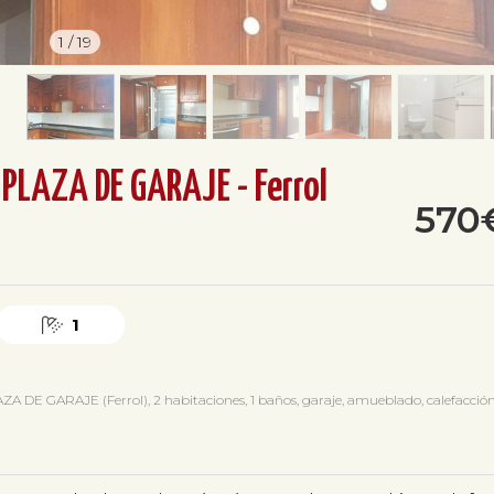
1
/
19
 PLAZA DE GARAJE - Ferrol
570
1
DE GARAJE (Ferrol), 2 habitaciones, 1 baños, garaje, amueblado, calefacción, 