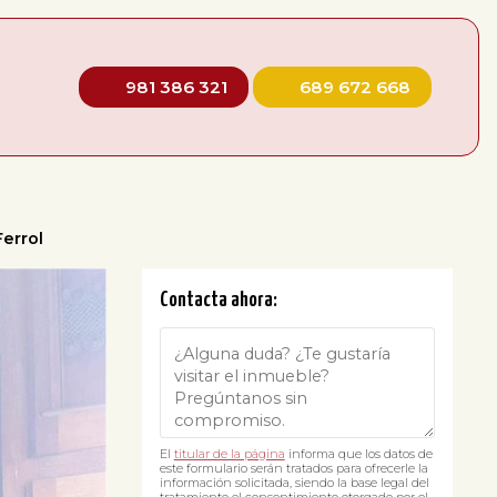
981 386 321
689 672 668
errol
Contacta ahora:
El
titular de la página
informa que los datos de
este formulario serán tratados para ofrecerle la
información solicitada, siendo la base legal del