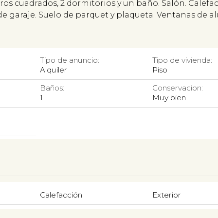
tros cuadrados, 2 dormitorios y un baño. Salón. Calefa
a de garaje. Suelo de parquet y plaqueta. Ventanas de a
Tipo de anuncio:
Tipo de vivienda:
Alquiler
Piso
Baños:
Conservacion:
1
Muy bien
Calefacción
Exterior