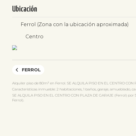
Ubicación
Ferrol (Zona con la ubicación aproximada)
Centro
FERROL
Alquiler piso de 80m² en Ferrol. SE ALQUILA PISO EN EL CENTRO CON 
Características inmueble: 2 habitaciones, 1 baños, garaje, amueblado, cal
SE ALQUILA PISO EN EL CENTRO CON PLAZA DE GARAJE (Ferrol) por 570€/m
Ferrol).