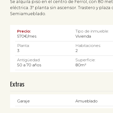
Se alquila piso en el centro de Ferrol, con 80 me
eléctrica. 3ª planta sin ascensor. Trastero y plaz
Semiamueblado.
Precio:
Tipo de inmueble:
570€/mes
Vivienda
Planta:
Habitaciones:
3
2
Antigüedad:
Superficie:
50 a 70 años
80m²
Extras
Garaje
Amueblado