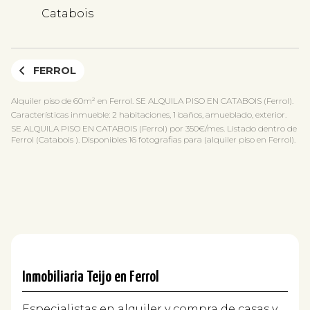
Catabois
FERROL
Alquiler piso de 60m² en Ferrol. SE ALQUILA PISO EN CATABOIS (Ferrol).
Características inmueble: 2 habitaciones, 1 baños, amueblado, exterior.
SE ALQUILA PISO EN CATABOIS (Ferrol) por 350€/mes. Listado dentro de
Ferrol (Catabois ). Disponibles 16 fotografias para (alquiler piso en Ferrol).
Inmobiliaria Teijo en Ferrol
Especialistas en alquiler y compra de casas y