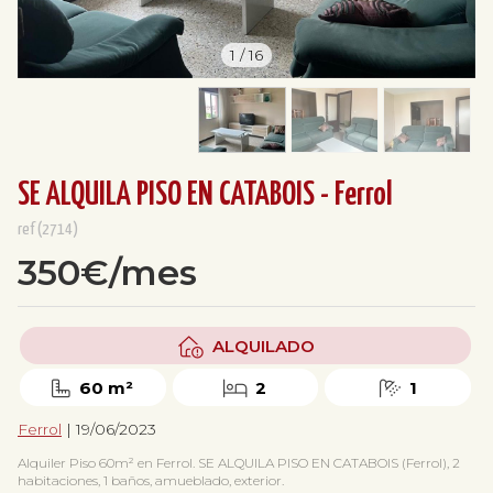
1
/
16
SE ALQUILA PISO EN CATABOIS - Ferrol
ref(2714)
350€/mes
ALQUILADO
60 m²
2
1
Ferrol
| 19/06/2023
Alquiler Piso 60m² en Ferrol. SE ALQUILA PISO EN CATABOIS (Ferrol), 2
habitaciones, 1 baños, amueblado, exterior.