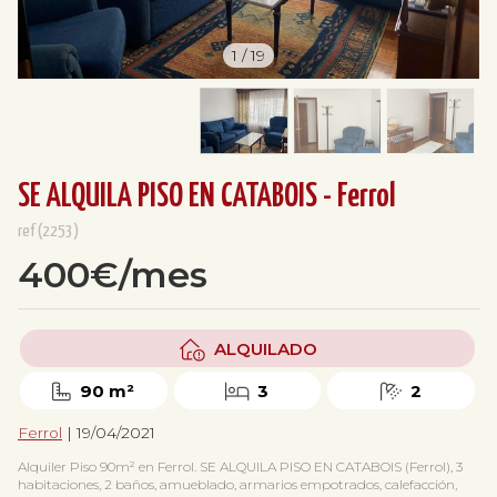
1
/
19
SE ALQUILA PISO EN CATABOIS - Ferrol
ref(2253)
400€/mes
ALQUILADO
90 m²
3
2
Ferrol
| 19/04/2021
Alquiler Piso 90m² en Ferrol. SE ALQUILA PISO EN CATABOIS (Ferrol), 3
habitaciones, 2 baños, amueblado, armarios empotrados, calefacción,