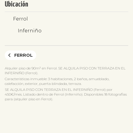
Ubicación
Ferrol
Inferniño
FERROL
Alquiler piso de 90m² en Ferrol. SE ALQUILA PISO CON TERRAZA EN EL
INFERNIÑO (Ferrol).
Características inmueble: 3 habitaciones, 2 baños, amueblado,
calefacción, exterior, puerta blindada, terraza.
SE ALQUILA PISO CON TERRAZA EN EL INFERNIÑO (Ferrol) por
450€/mes. Listado dentro de Ferrol (Inferniño). Disponibles 18 fotografias
para (alquiler piso en Ferrol).