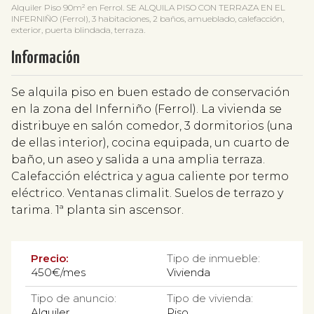
Alquiler Piso 90m² en Ferrol. SE ALQUILA PISO CON TERRAZA EN EL
INFERNIÑO (Ferrol), 3 habitaciones, 2 baños, amueblado, calefacción,
exterior, puerta blindada, terraza.
Información
Se alquila piso en buen estado de conservación
en la zona del Inferniño (Ferrol). La vivienda se
distribuye en salón comedor, 3 dormitorios (una
de ellas interior), cocina equipada, un cuarto de
baño, un aseo y salida a una amplia terraza.
Calefacción eléctrica y agua caliente por termo
eléctrico. Ventanas climalit. Suelos de terrazo y
tarima. 1ª planta sin ascensor.
Precio:
Tipo de inmueble:
450€/mes
Vivienda
Tipo de anuncio:
Tipo de vivienda:
Alquiler
Piso