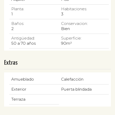
Planta:
Habitaciones:
1
3
Baños:
Conservacion:
2
Bien
Antigüedad:
Superficie:
50 a 70 años
90m²
Extras
Amueblado
Calefacción
Exterior
Puerta blindada
Terraza