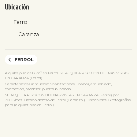
Ubicación
Ferrol
Caranza
FERROL
Alquiler piso de 85m² en Ferrol. SE ALQUILA PISO CON BUENAS VISTAS
EN CARANZA (Ferrol).
Características inmueble: 3 habitaciones, 1 baños, amueblado,
calefacción, ascensor, puerta blindada.
SE ALQUILA PISO CON BUENAS VISTAS EN CARANZA (Ferrol) por
700€/mes. Listado dentro de Ferrol (Caranza ). Disponibles 18 fotografias
para (alquiler piso en Ferrol).