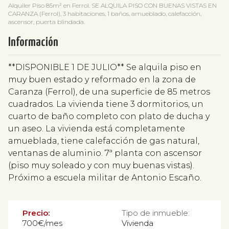
Alquiler Piso 85m² en Ferrol. SE ALQUILA PISO CON BUENAS VISTAS EN
CARANZA (Ferrol), 3 habitaciones, 1 baños, amueblado, calefacción,
ascensor, puerta blindada.
Información
**DISPONIBLE 1 DE JULIO** Se alquila piso en
muy buen estado y reformado en la zona de
Caranza (Ferrol), de una superficie de 85 metros
cuadrados. La vivienda tiene 3 dormitorios, un
cuarto de baño completo con plato de ducha y
un aseo. La vivienda está completamente
amueblada, tiene calefacción de gas natural,
ventanas de aluminio. 7ª planta con ascensor
(piso muy soleado y con muy buenas vistas).
Próximo a escuela militar de Antonio Escaño.
Precio:
Tipo de inmueble:
700€/mes
Vivienda