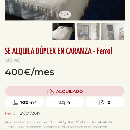
1
/
9
SE ALQUILA DÚPLEX EN CARANZA - Ferrol
ref(1392)
400€/mes
ALQUILADO
102 m²
4
2
Ferrol
| 27/07/2017
Alquiler Piso 102m² en Ferrol. SE ALQUILA DÚPLEX EN CARANZA
(Ferrol), 4 habitaciones, 2 baños, amueblado, exterior, ascensor.