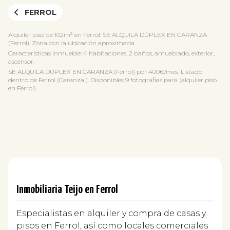
FERROL
Alquiler piso de 102m² en Ferrol. SE ALQUILA DÚPLEX EN CARANZA
(Ferrol). Zona con la ubicación aproximada.
Características inmueble: 4 habitaciones, 2 baños, amueblado, exterior,
ascensor.
SE ALQUILA DÚPLEX EN CARANZA (Ferrol) por 400€/mes. Listado
dentro de Ferrol (Caranza ). Disponibles 9 fotografias para (alquiler piso
en Ferrol).
Inmobiliaria Teijo en Ferrol
Especialistas en alquiler y compra de casas y
pisos en Ferrol, así como locales comerciales