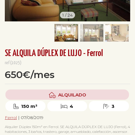
1
/
24
SE ALQUILA DÚPLEX DE LUJO - Ferrol
ref(1025)
650€/mes
ALQUILADO
150 m²
4
3
Ferrol
| 07/08/2019
Alquiler Dúplex 150m² en Ferrol. SE ALQUILA DÚPLEX DE LUJO (Ferrol), 4
habitaciones, 3 baños, trastero, garaje, amueblado, calefacción, ascensor.