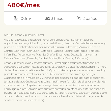
480
€/mes
100m²
3 habs.
2 baños
Alquiler casas y pisos en Ferrol.
Alquiler 369 casas y pisos en Ferrol con precio a consultar. Imágenes,
superficie, precios, ubicación, características y descripción detallada de casas y
pisos en Ferrol clasificados por zonas (Caranza , Ultramar, Plaza de España ,
Centro, Doniños , San Juan, Catabois , Canido , Joane, San Pablo , Fajardo ,
Inferniño, Portanova, As Pías , La Graña, Ensanche, Covas, Santa Marina ,
Esteiro, Serantes , Esmelle, Ciudad Jardín, Ferrol Vello , A Cabana).
Casas y pisos nuevos y reformados en Ferrol organizados por tipo: chalets,
adosados, apartamentos, áticos, lofts, estudios y duplex filtrados según número
de habitaciones y baños en Ferrol. Oportunidad alquiler casas a buen precio y
pisos baratos en Ferrol, alquiler de 369 viviendas económicas y de lujo.
Clasificación de inmuebles y viviendas por disponibilidad de: garaje, ascensor,
terraza, calefacción, trastero, piscina, jardín o en función de si es una vivienda
amueblada o no. Alquiler de casas y pisos céntricos bien comunicados en
Ferrol (garaje, amueblado, armarios empotrados, calefacción, exterior, ascensor,
puerta blindada, balcón, lavadero, terraza, jardín, trastero, patio, amueblado sólo
cocina, galería, piscina comunitariazona universitaria, vistas al mar, vivienda
céntrica, primera linea de mar).