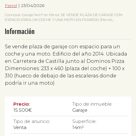
Ferrol
| 23/04/2026
Comprar Garaje 14m² en Ferrol. SE VENDE PLAZA DE GARAJE CON
ESPACIO PARA UN COCHE Y UNA MOTO EN FAJARDO (Ferrol),.
Información
Se vende plaza de garaje con espacio para un
coche y una moto. Edificio del año 2014. Ubicada
en Carretera de Castilla junto al Dominos Pizza.
Dimensiones: 233 x 460 (plaza del coche) + 100 x
310 (hueco de debajo de las escaleras donde
podría ir una moto)
Precio:
Tipo de inmueble:
15.500€
Garaje
Tipo de anuncio:
Superficie:
Venta
14m²