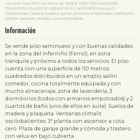
Comprar Piso 110m² en Ferrol. SE VENDE PISO CON ASCENSOR,
TRASTERO Y PLAZA DE GARAJE EN EL INFERNIÑO (Ferrol), 3
habitaciones, 2 baños, trastero, garaje, armarios empotrados, calefacción,
exterior, ascensor, lavadero, puerta blindada.
Información
Se vende piso seminuevo y con buenas calidades
en la zona del Inferniño (Ferrol), en zona
tranquila y próximo a todos los servicios. El piso
cuenta con una superficie de 110 metros
cuadrados distribuidos en un amplio salón
comedor, cocina totalmente equipada y con
mucho almacenaje, zona de lavandería, 3
dormitorios (todos con armarios empotrados) y 2
cuartos de baño (uno de ellos en suite). Suelos de
madera y plaqueta. Ventanas climalit
oscilobatientes. 3ª planta con ascensor a cota
cero. Plaza de garaje grande y cómoda y trastero
con velux en bajo cubierta.