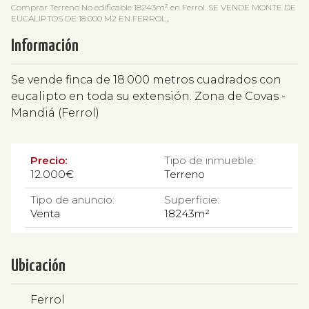
Comprar Terreno No edificable 18243m² en Ferrol. SE VENDE MONTE DE
EUCALIPTOS DE 18.000 M2 EN FERROL,.
Información
Se vende finca de 18.000 metros cuadrados con
eucalipto en toda su extensión. Zona de Covas -
Mandiá (Ferrol)
Precio:
Tipo de inmueble:
12.000€
Terreno
Tipo de anuncio:
Superficie:
Venta
18243m²
Ubicación
Ferrol