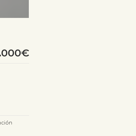
.000€
nción