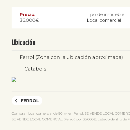
Precio:
Tipo de inmueble:
36.000€
Local comercial
Ubicación
Ferrol (Zona con la ubicación aproximada)
Catabois
FERROL
Comprar local comercial de 90m² en Ferrol. SE VENDE LOCAL COMERCIA
SE VENDE LOCAL COMERCIAL (Ferrol) por 36.000€. Listado dentro de Ferro