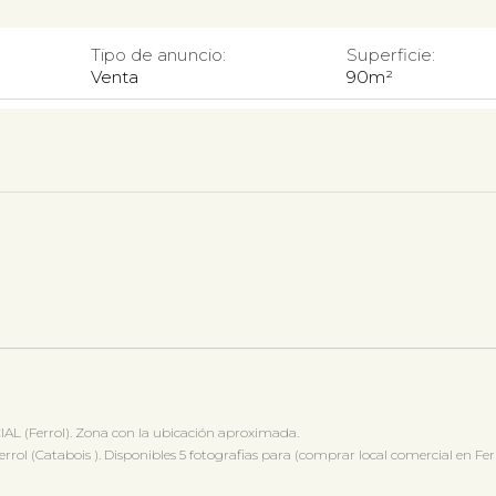
Tipo de anuncio:
Superficie:
Venta
90m²
L (Ferrol). Zona con la ubicación aproximada.
l (Catabois ). Disponibles 5 fotografias para (comprar local comercial en Ferr