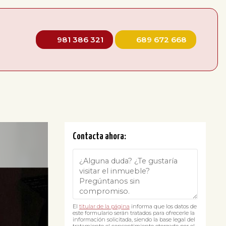
981 386 321
689 672 668
Contacta ahora:
El
titular de la página
informa que los datos de
este formulario serán tratados para ofrecerle la
información solicitada, siendo la base legal del