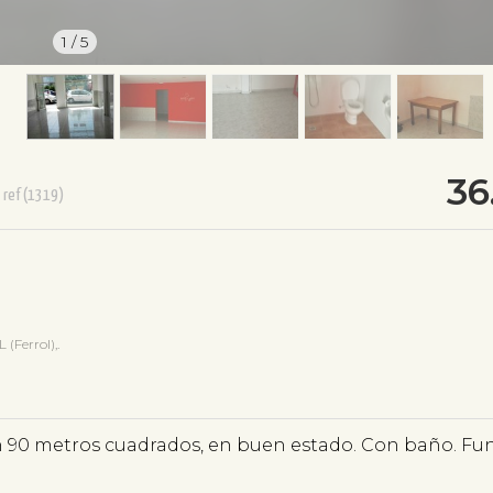
1
/
5
36
ref(1319)
Ferrol),.
on 90 metros cuadrados, en buen estado. Con baño. Fu