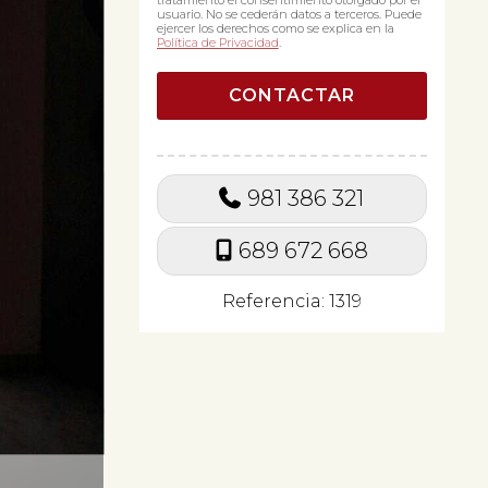
tratamiento el consentimiento otorgado por el
usuario. No se cederán datos a terceros. Puede
ejercer los derechos como se explica en la
Política de Privacidad
.
981 386 321
689 672 668
Referencia: 1319