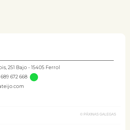
is, 251 Bajo - 15405 Ferrol
689 672 668
ateijo.com
© PÁXINAS GALEGAS