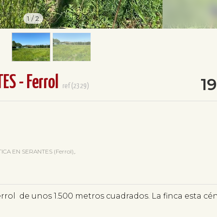
1
/
2
S - Ferrol
1
ref(2329)
ICA EN SERANTES (Ferrol),.
errol de unos 1.500 metros cuadrados. La finca esta cé