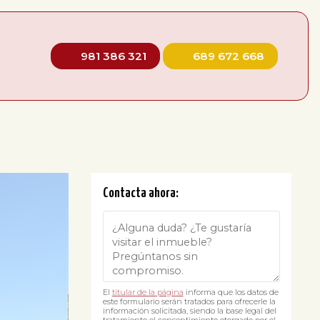
981 386 321
689 672 668
Contacta ahora:
El
titular de la página
informa que los datos de
este formulario serán tratados para ofrecerle la
información solicitada, siendo la base legal del