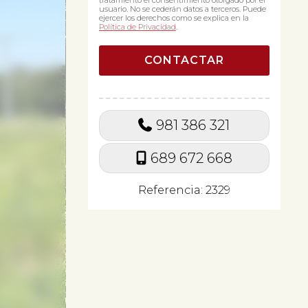
tratamiento el consentimiento otorgado por el
usuario. No se cederán datos a terceros. Puede
ejercer los derechos como se explica en la
Política de Privacidad
.
981 386 321
689 672 668
Referencia: 2329