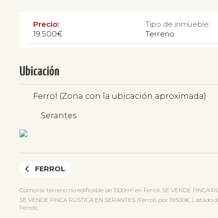
Precio:
Tipo de inmueble:
19.500€
Terreno
Ubicación
Ferrol (Zona con la ubicación aproximada)
Serantes
FERROL
Comprar terreno no edificable de 1500m² en Ferrol. SE VENDE FINCA R
SE VENDE FINCA RÚSTICA EN SERANTES (Ferrol) por 19.500€. Listado dentr
Ferrol).