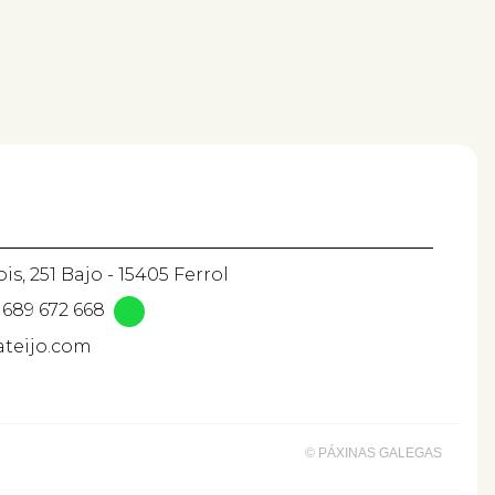
is, 251 Bajo - 15405 Ferrol
689 672 668
ateijo.com
© PÁXINAS GALEGAS