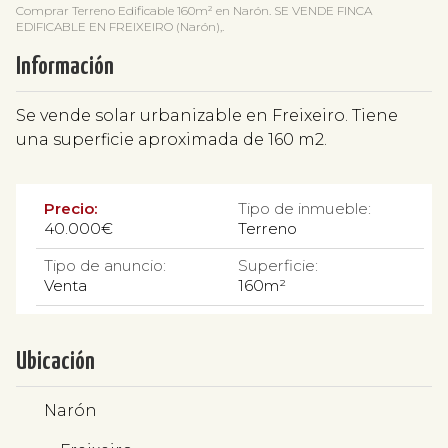
Comprar Terreno Edificable 160m² en Narón. SE VENDE FINCA
EDIFICABLE EN FREIXEIRO (Narón),.
Información
Se vende solar urbanizable en Freixeiro. Tiene
una superficie aproximada de 160 m2.
Precio:
Tipo de inmueble:
40.000€
Terreno
Tipo de anuncio:
Superficie:
Venta
160m²
Ubicación
Narón