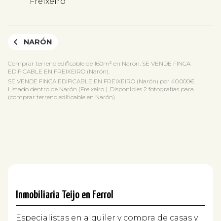
Freixeiro
NARÓN
Comprar terreno edificable de 160m² en Narón. SE VENDE FINCA
EDIFICABLE EN FREIXEIRO (Narón).
SE VENDE FINCA EDIFICABLE EN FREIXEIRO (Narón) por 40.000€.
Listado dentro de Narón (Freixeiro ). Disponibles 2 fotografias para
(comprar terreno edificable en Narón).
Inmobiliaria Teijo en Ferrol
Especialistas en alquiler y compra de casas y