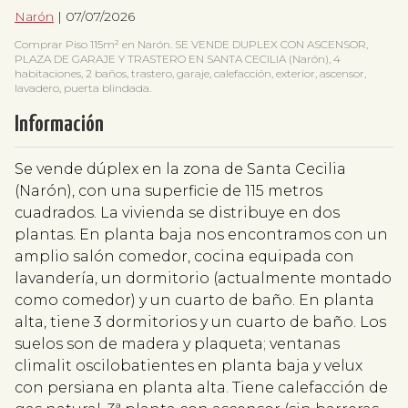
Narón
| 07/07/2026
Comprar Piso 115m² en Narón. SE VENDE DUPLEX CON ASCENSOR,
PLAZA DE GARAJE Y TRASTERO EN SANTA CECILIA (Narón), 4
habitaciones, 2 baños, trastero, garaje, calefacción, exterior, ascensor,
lavadero, puerta blindada.
Información
Se vende dúplex en la zona de Santa Cecilia
(Narón), con una superficie de 115 metros
cuadrados. La vivienda se distribuye en dos
plantas. En planta baja nos encontramos con un
amplio salón comedor, cocina equipada con
lavandería, un dormitorio (actualmente montado
como comedor) y un cuarto de baño. En planta
alta, tiene 3 dormitorios y un cuarto de baño. Los
suelos son de madera y plaqueta; ventanas
climalit oscilobatientes en planta baja y velux
con persiana en planta alta. Tiene calefacción de