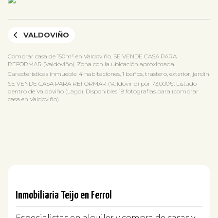
VALDOVIÑO
Comprar casa de 150m² en Valdoviño. SE VENDE CASA PARA
REFORMAR (Valdoviño). Zona con la ubicación aproximada.
Características inmueble: 4 habitaciones, 1 baños, trastero, exterior, jardín.
SE VENDE CASA PARA REFORMAR (Valdoviño) por 73.000€. Listado
dentro de Valdoviño (Lago). Disponibles 18 fotografias para (comprar
casa en Valdoviño).
Inmobiliaria Teijo en Ferrol
Especialistas en alquiler y compra de casas y