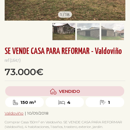
1
/
18
SE VENDE CASA PARA REFORMAR - Valdoviño
ref(1647)
73.000€
VENDIDO
150 m²
4
1
Valdoviño
| 10/09/2018
Comprar Casa 150m² en Valdoviño. SE VENDE CASA PARA REFORMAR
(Valdoviño), 4 habitaciones, 1 baños, trastero, exterior, jardín.