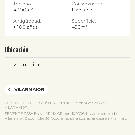
Terreno:
Conservacion:
4000m²
Habitable
Antigüedad:
Superficie:
+ 100 años
490m²
Ubicación
Vilarmaior
VILARMAIOR
Comprar casa de 490m² en Vilarmaior. SE VENDE CASA EN
VILARMAIOR.
SE VENDE CASA EN VILARMAIOR por 110.000€. Listado dentro de
Vilarmaior. Disponibles 20 fotografias para (comprar casa en Vilarmaior).