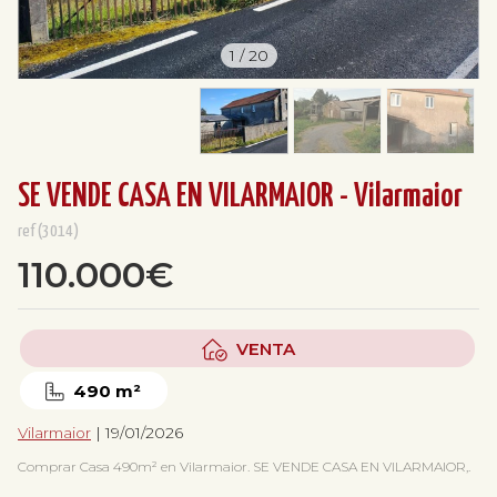
1
/
20
SE VENDE CASA EN VILARMAIOR - Vilarmaior
ref(3014)
110.000€
VENTA
490 m²
Vilarmaior
| 19/01/2026
Comprar Casa 490m² en Vilarmaior. SE VENDE CASA EN VILARMAIOR,.