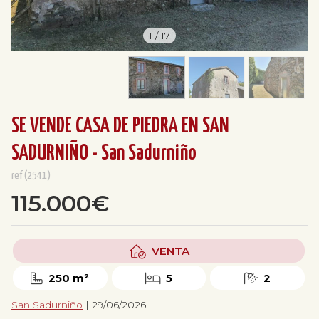
1
/
17
SE VENDE CASA DE PIEDRA EN SAN
SADURNIÑO - San Sadurniño
ref(2541)
115.000€
VENTA
250 m²
5
2
San Sadurniño
| 29/06/2026