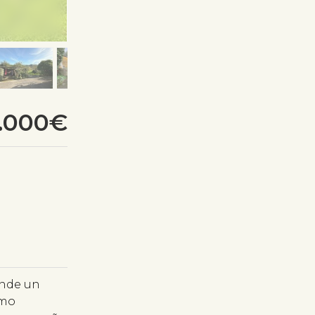
2.000€
ende un
omo