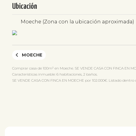
Ubicación
Moeche (Zona con la ubicación aproximada)
MOECHE
Comprar casa de 100m² en Moeche. SE VENDE CASA CON FINCA EN MOE
Características inmueble: 6 habitaciones, 2 baños.
SE VENDE CASA CON FINCA EN MOECHE por 102.000€. Listado dentro de 