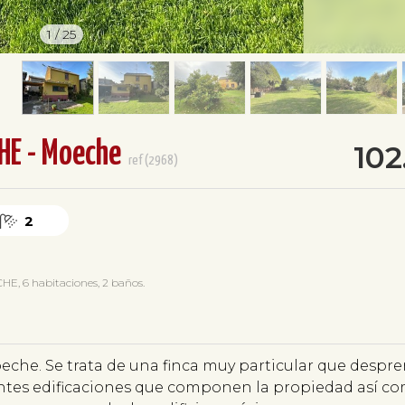
1
/
25
HE - Moeche
10
ref(2968)
2
, 6 habitaciones, 2 baños.
eche. Se trata de una finca muy particular que despr
rentes edificaciones que componen la propiedad así c