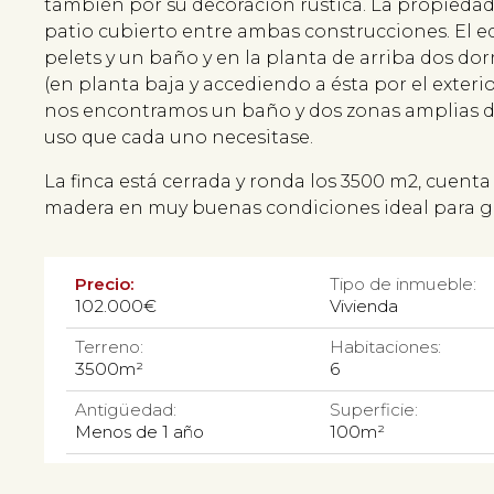
también por su decoración rústica. La propied
patio cubierto entre ambas construcciones. El ed
pelets y un baño y en la planta de arriba dos d
(en planta baja y accediendo a ésta por el exterio
nos encontramos un baño y dos zonas amplias di
uso que cada uno necesitase.
La finca está cerrada y ronda los 3500 m2, cuent
madera en muy buenas condiciones ideal para gua
Precio:
Tipo de inmueble:
102.000€
Vivienda
Terreno:
Habitaciones:
3500m²
6
Antigüedad:
Superficie:
Menos de 1 año
100m²