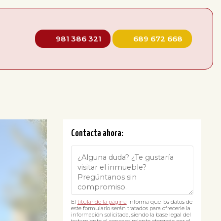
981 386 321
689 672 668
Contacta ahora:
El
titular de la página
informa que los datos de
este formulario serán tratados para ofrecerle la
información solicitada, siendo la base legal del