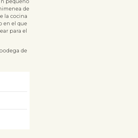
 un pequeño
 chimenea de
e la cocina
o en el que
ear para el
a bodega de