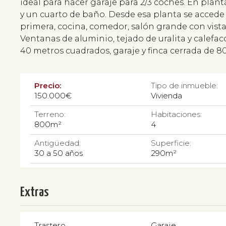
ideal para hacer garaje para 2/3 coches. En plan
y un cuarto de baño. Desde esa planta se accede a
primera, cocina, comedor, salón grande con vista
Ventanas de aluminio, tejado de uralita y calefac
40 metros cuadrados, garaje y finca cerrada de 
Precio:
Tipo de inmueble:
150.000€
Vivienda
Terreno:
Habitaciones:
800m²
4
Antigüedad:
Superficie:
30 a 50 años
290m²
Extras
Trastero
Garaje