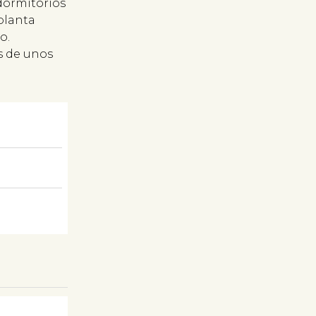
 dormitorios
 planta
o.
as de unos