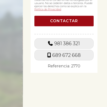
tratamiento el consentimiento otorgado por el
usuario. No se cederán datos a terceros. Puede
ejercer los derechos como se explica en la
Política de Privacidad
.
981 386 321
689 672 668
Referencia: 2770