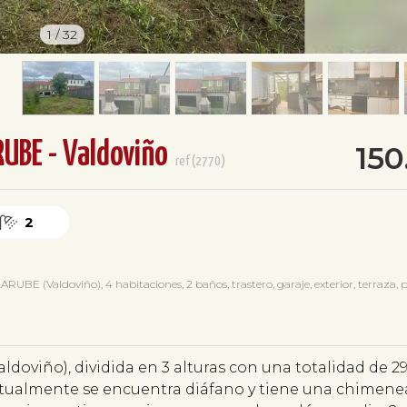
1
/
32
UBE - Valdoviño
15
ref(2770)
2
(Valdoviño), 4 habitaciones, 2 baños, trastero, garaje, exterior, terraza, p
aldoviño), dividida en 3 alturas con una totalidad de 
actualmente se encuentra diáfano y tiene una chimene