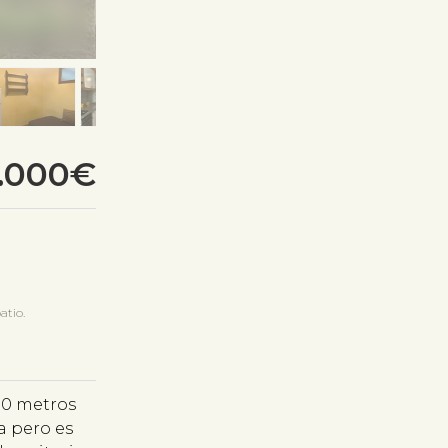
0.000€
atio.
290 metros
a pero es