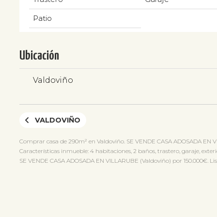
Patio
Ubicación
Valdoviño
VALDOVIÑO
Comprar casa de 290m² en Valdoviño. SE VENDE CASA ADOSADA EN VI
Características inmueble: 4 habitaciones, 2 baños, trastero, garaje, exterio
SE VENDE CASA ADOSADA EN VILLARUBE (Valdoviño) por 150.000€. Listad