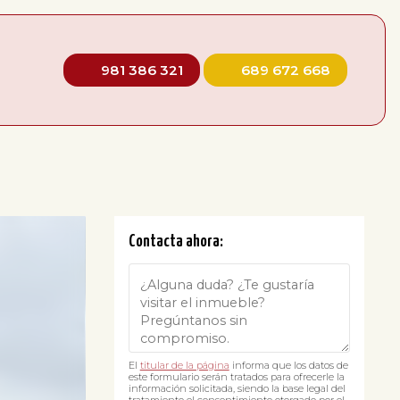
981 386 321
689 672 668
Contacta ahora:
El
titular de la página
informa que los datos de
este formulario serán tratados para ofrecerle la
información solicitada, siendo la base legal del