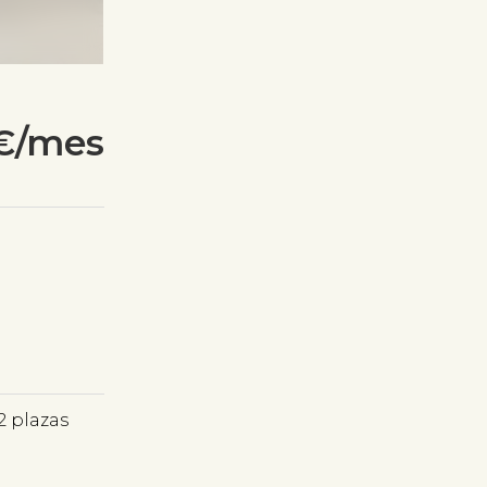
€/mes
2 plazas