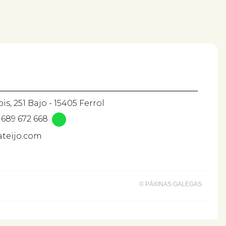
is, 251 Bajo - 15405 Ferrol
689 672 668
ateijo.com
© PÁXINAS GALEGAS