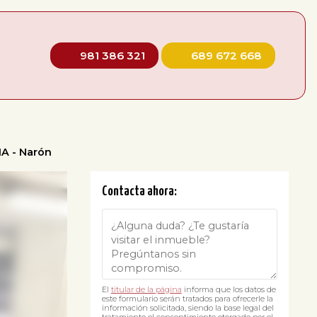
981 386 321
689 672 668
A - Narón
Contacta ahora:
El
titular de la página
informa que los datos de
este formulario serán tratados para ofrecerle la
información solicitada, siendo la base legal del