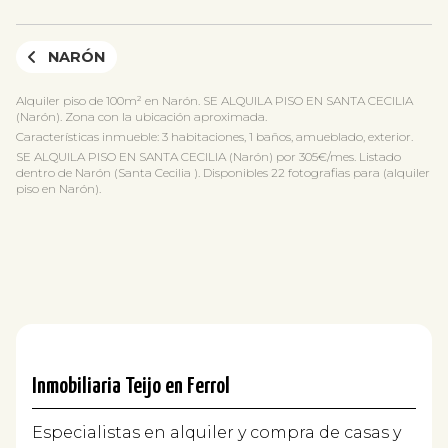
NARÓN
Alquiler piso de 100m² en Narón. SE ALQUILA PISO EN SANTA CECILIA
(Narón). Zona con la ubicación aproximada.
Características inmueble: 3 habitaciones, 1 baños, amueblado, exterior.
SE ALQUILA PISO EN SANTA CECILIA (Narón) por 305€/mes. Listado
dentro de Narón (Santa Cecilia ). Disponibles 22 fotografias para (alquiler
piso en Narón).
Inmobiliaria Teijo en Ferrol
Especialistas en alquiler y compra de casas y