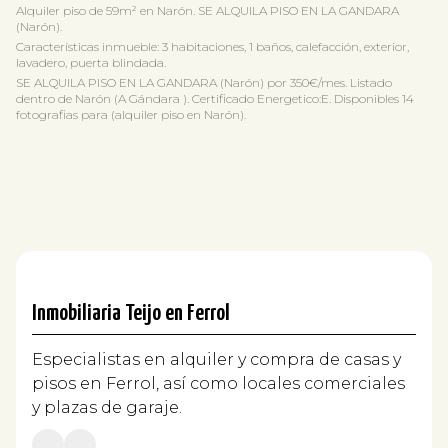
Alquiler piso de 59m² en Narón. SE ALQUILA PISO EN LA GANDARA
(Narón).
Características inmueble: 3 habitaciones, 1 baños, calefacción, exterior,
lavadero, puerta blindada.
SE ALQUILA PISO EN LA GANDARA (Narón) por 350€/mes. Listado
dentro de Narón (A Gándara ). Certificado Energetico:E. Disponibles 14
fotografias para (alquiler piso en Narón).
Inmobiliaria Teijo en Ferrol
Especialistas en alquiler y compra de casas y
pisos en Ferrol, así como locales comerciales
y plazas de garaje.