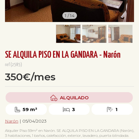
1
/
14
SE ALQUILA PISO EN LA GANDARA - Narón
ref(2585)
350€/mes
ALQUILADO
59 m²
3
1
Narón
| 05/04/2023
Alquiler Piso 59m² en Narón. SE ALQUILA PISO EN LA GANDARA (Narón),
3 habitaciones, 1 baños, calefacción, exterior, lavadero, puerta blindada.