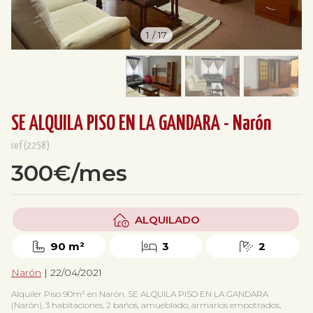
1
/
17
SE ALQUILA PISO EN LA GANDARA - Narón
ref(2258)
300€/mes
ALQUILADO
90 m²
3
2
Narón
| 22/04/2021
Alquiler Piso 90m² en Narón. SE ALQUILA PISO EN LA GANDARA
(Narón), 3 habitaciones, 2 baños, amueblado, armarios empotrados,