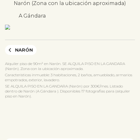
Narón (Zona con la ubicación aproximada)
A Gándara
NARÓN
Alquiler piso de 90m² en Narón. SE ALQUILA PISO EN LA GANDARA
(Narón). Zona con la ubicación aproximada.
Características inmueble: 3 habitaciones, 2 baños, amueblado, armarios
empotrados, exterior, lavadero.
SE ALQUILA PISO EN LA GANDARA (Narón) por 300€/mes. Listado
dentro de Narón (A Gándara ). Disponibles 17 fotografias para (alquiler
piso en Narón).