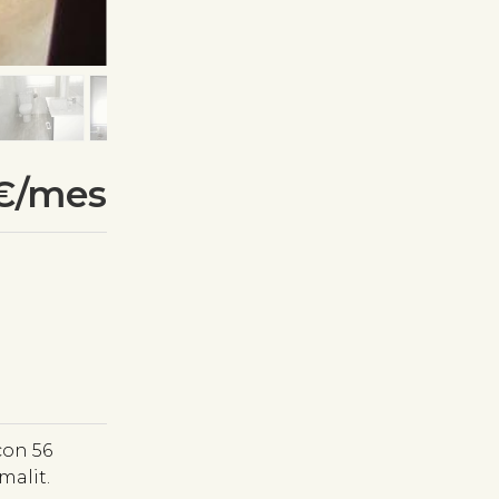
€/mes
con 56
malit.