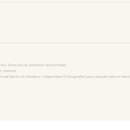
ón). Zona con la ubicación aproximada.
, exterior.
e Narón (A Gándara ). Disponibles 12 fotografias para (alquiler piso en Naró