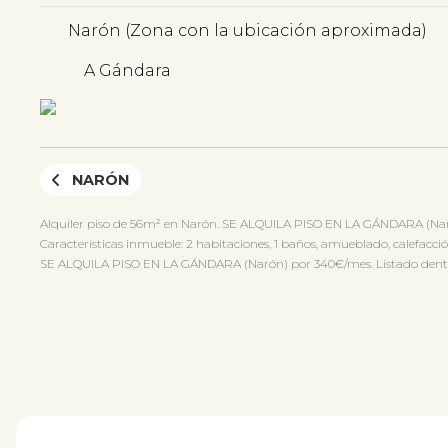
Narón (Zona con la ubicación aproximada)
A Gándara
NARÓN
Alquiler piso de 56m² en Narón. SE ALQUILA PISO EN LA GÁNDARA (Nar
Características inmueble: 2 habitaciones, 1 baños, amueblado, calefacción
SE ALQUILA PISO EN LA GÁNDARA (Narón) por 340€/mes. Listado dentro d