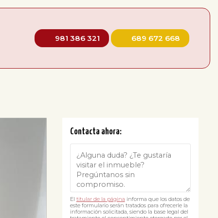
981 386 321
689 672 668
Contacta ahora:
El
titular de la página
informa que los datos de
este formulario serán tratados para ofrecerle la
información solicitada, siendo la base legal del