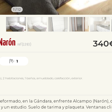
1
/
12
Narón
340
ref(1393)
1
 habitaciones, 1 baños, amueblado, calefacción, exterior.
reformado, en la Gándara, enfrente Alcampo (Narón), 
 un estudio. Suelo de tarima y plaqueta. Ventanas cli