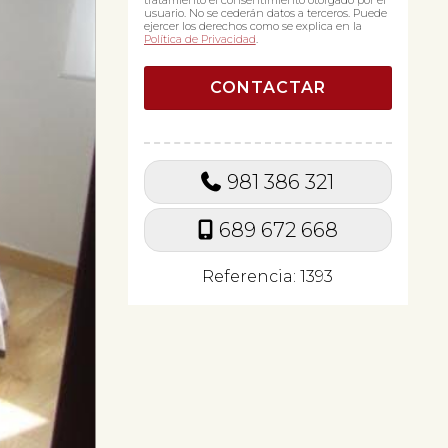
tratamiento el consentimiento otorgado por el
usuario. No se cederán datos a terceros. Puede
ejercer los derechos como se explica en la
Política de Privacidad
.
981 386 321
689 672 668
Referencia: 1393