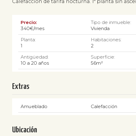
Calefacción de tarifa nocturna. 1ª planta sin asc
Precio:
Tipo de inmueble:
340€/mes
Vivienda
Planta:
Habitaciones:
1
2
Antigüedad:
Superficie:
10 a 20 años
56m²
Extras
Amueblado
Calefacción
Ubicación