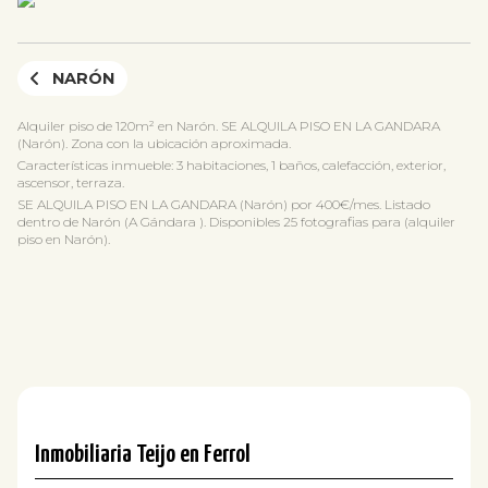
NARÓN
Alquiler piso de 120m² en Narón. SE ALQUILA PISO EN LA GANDARA
(Narón). Zona con la ubicación aproximada.
Características inmueble: 3 habitaciones, 1 baños, calefacción, exterior,
ascensor, terraza.
SE ALQUILA PISO EN LA GANDARA (Narón) por 400€/mes. Listado
dentro de Narón (A Gándara ). Disponibles 25 fotografias para (alquiler
piso en Narón).
Inmobiliaria Teijo en Ferrol