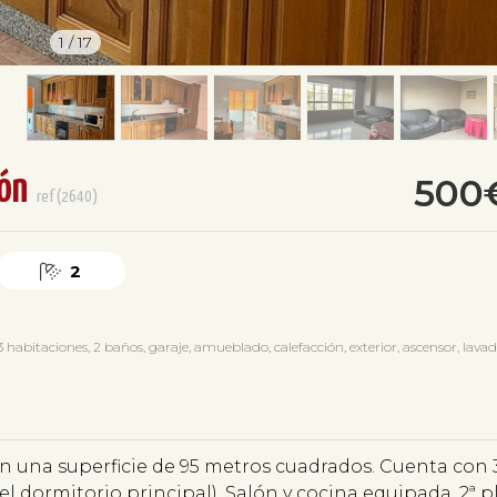
1
/
17
rón
500
ref(2640)
2
bitaciones, 2 baños, garaje, amueblado, calefacción, exterior, ascensor, lavad
con una superficie de 95 metros cuadrados. Cuenta con 
el dormitorio principal). Salón y cocina equipada. 2ª 