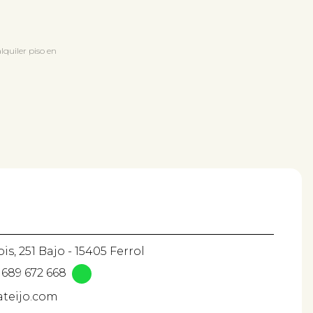
lquiler piso en
is, 251 Bajo - 15405 Ferrol
689 672 668
ateijo.com