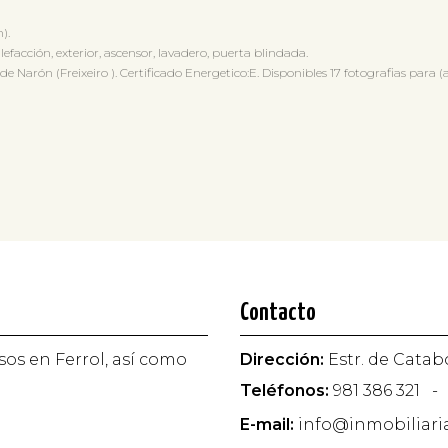
).
efacción, exterior, ascensor, lavadero, puerta blindada.
rón (Freixeiro ). Certificado Energetico:E. Disponibles 17 fotografias para (a
Contacto
sos en Ferrol, así como
Dirección:
Estr. de Catabo
Teléfonos:
981 386 321
-
E-mail:
info@inmobiliari