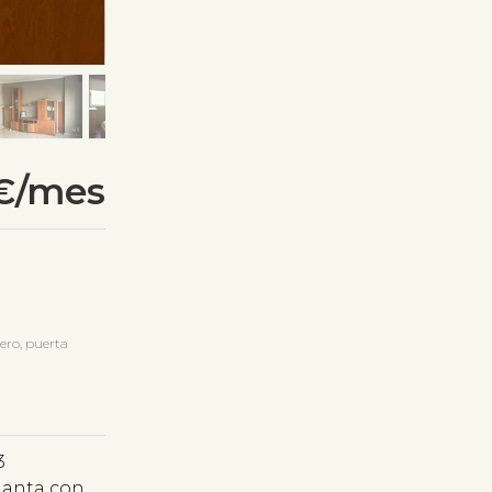
€/mes
ero, puerta
3
planta con