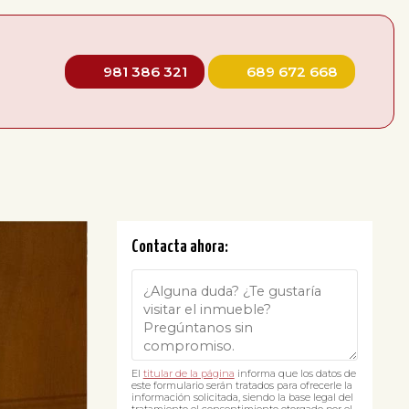
981 386 321
689 672 668
Contacta ahora:
El
titular de la página
informa que los datos de
este formulario serán tratados para ofrecerle la
información solicitada, siendo la base legal del