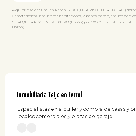
Alquiler piso de 95m² en Narón. SE ALQUILA PISO EN FREIXEIRO (Narón
Características inmueble: 3 habitaciones, 2 baños, garaje, amueblado, cal
SE ALQUILA PISO EN FREIXEIRO (Narón) por 500€/mes. Listado dentro de Na
Narón).
Inmobiliaria Teijo en Ferrol
Especialistas en alquiler y compra de casas y pi
locales comerciales y plazas de garaje.