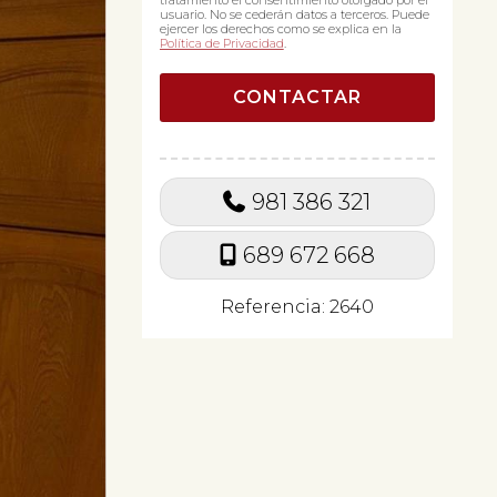
tratamiento el consentimiento otorgado por el
usuario. No se cederán datos a terceros. Puede
ejercer los derechos como se explica en la
Política de Privacidad
.
981 386 321
689 672 668
Referencia: 2640