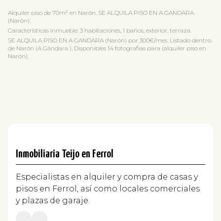
Alquiler piso de 70m² en Narón. SE ALQUILA PISO EN A GANDARA
(Narón).
Características inmueble: 3 habitaciones, 1 baños, exterior, terraza.
SE ALQUILA PISO EN A GANDARA (Narón) por 300€/mes. Listado dentro
de Narón (A Gándara ). Disponibles 14 fotografias para (alquiler piso en
Narón).
Inmobiliaria Teijo en Ferrol
Especialistas en alquiler y compra de casas y
pisos en Ferrol, así como locales comerciales
y plazas de garaje.