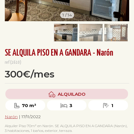
1
/
14
SE ALQUILA PISO EN A GANDARA - Narón
ref(1610)
300€/mes
ALQUILADO
70 m²
3
1
Narón
| 17/11/2022
Alquiler Piso 70m² en Narón. SE ALQUILA PISO EN A GANDARA (Narón),
3 habitaciones, 1 baños, exterior, terraza.