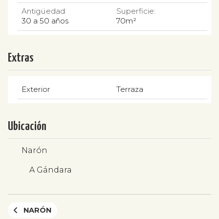
Antigüedad:
Superficie:
30 a 50 años
70m²
Extras
Exterior
Terraza
Ubicación
Narón
A Gándara
NARÓN