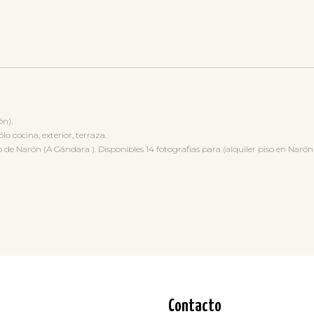
n).
o cocina, exterior, terraza.
Narón (A Gándara ). Disponibles 14 fotografias para (alquiler piso en Narón)
Contacto