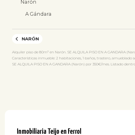
Narón
A Gándara
NARÓN
Alquiler piso de 80m² en Narón. SE ALQUILA PISO EN A GANDARA (Naró
Características inmueble: 2 habitaciones, 1 baños, trastero, amueblado sól
SE ALQUILA PISO EN A GANDARA (Narón) por 350€/mes. Listado dentro de 
Inmobiliaria Teijo en Ferrol