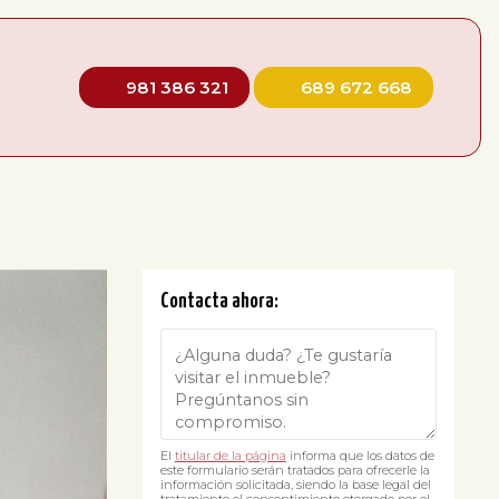
981 386 321
689 672 668
Contacta ahora:
El
titular de la página
informa que los datos de
este formulario serán tratados para ofrecerle la
información solicitada, siendo la base legal del