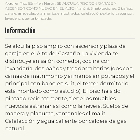
Alquiler Piso 95m² en Narón. SE ALQUILA PISO CON GARAJE Y
ASCENSOR COMO NUEVO EN EL ALTO (Narón), 3 habitaciones, 2 baños,
garaje, amueblado, armarios empotrados, calefacción, exterior, ascensor,
lavadero, puerta blindada.
Información
Se alquila piso amplio con ascensor y plaza de
garaje en el Alto del Castaño. La vivienda se
distribuye en salón comedor, cocina con
lavandería, dos baños y tres dormitorios (dos con
camas de matrimonio y armarios empotrados y el
principal con baño en suit, el tercer dormitorio
está montado como estudio). El piso ha sido
pintado recientemente, tiene los muebles
nuevos a estrenar así como la nevera. Suelos de
madera y plaqueta, ventanales climalit.
Calefacción y agua caliente por caldera de gas
natural.