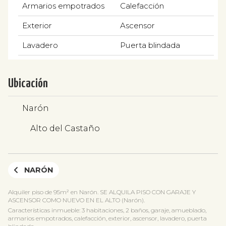
Armarios empotrados
Calefacción
Exterior
Ascensor
Lavadero
Puerta blindada
Ubicación
Narón
Alto del Castaño
NARÓN
Alquiler piso de 95m² en Narón. SE ALQUILA PISO CON GARAJE Y
ASCENSOR COMO NUEVO EN EL ALTO (Narón).
Características inmueble: 3 habitaciones, 2 baños, garaje, amueblado,
armarios empotrados, calefacción, exterior, ascensor, lavadero, puerta