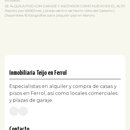
blindada.
SE ALQUILA PISO CON GARAJE Y ASCENSOR COMO NUEVO EN EL ALTO
(Narón) por 600€/mes. Listado dentro de Narón (Alto del Castaño ).
Disponibles 16 fotografias para (alquiler piso en Narón).
Inmobiliaria Teijo en Ferrol
Especialistas en alquiler y compra de casas y
pisos en Ferrol, así como locales comerciales
y plazas de garaje.
Contacto