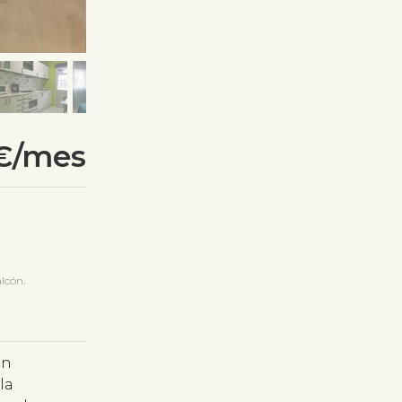
€/mes
lcón.
an
la