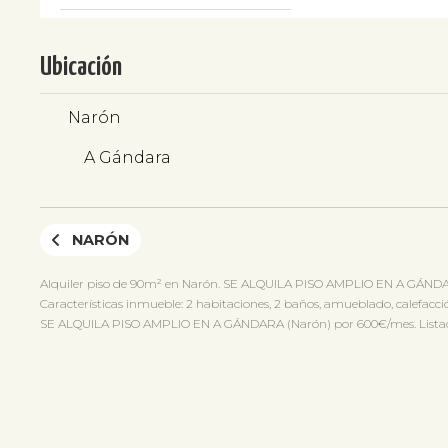
Ubicación
Narón
A Gándara
NARÓN
Alquiler piso de 90m² en Narón. SE ALQUILA PISO AMPLIO EN A GÁNDA
Características inmueble: 2 habitaciones, 2 baños, amueblado, calefacción
SE ALQUILA PISO AMPLIO EN A GÁNDARA (Narón) por 600€/mes. Listado de