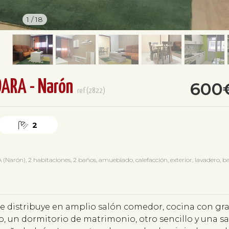
1
/
18
DARA - Narón
600
ref(2822)
2
ón), 2 habitaciones, 2 baños, amueblado, calefacción, exterior, lavadero, ba
 Se distribuye en amplio salón comedor, cocina con gr
o, un dormitorio de matrimonio, otro sencillo y una sa