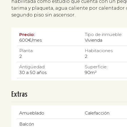
habilitada como estudio que cuenta con un pequ
tarima y plaqueta, agua caliente por calentador 
segundo piso sin ascensor.
Precio:
Tipo de inmueble:
600€/mes
Vivienda
Planta:
Habitaciones:
2
2
Antigüedad:
Superficie:
30 a 50 años
90m²
Extras
Amueblado
Calefacción
Balcón