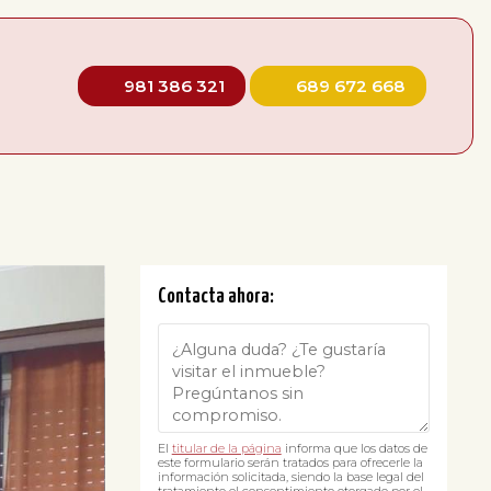
981 386 321
689 672 668
Contacta ahora:
El
titular de la página
informa que los datos de
este formulario serán tratados para ofrecerle la
información solicitada, siendo la base legal del