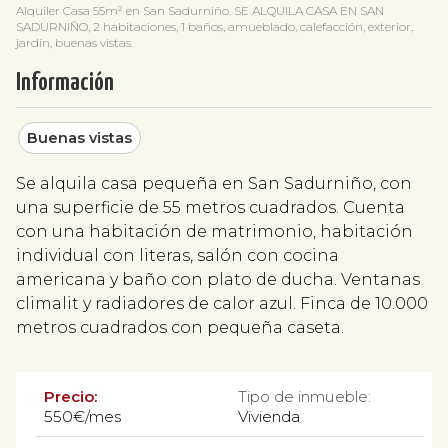
Alquiler Casa 55m² en San Sadurniño. SE ALQUILA CASA EN SAN
SADURNIÑO, 2 habitaciones, 1 baños, amueblado, calefacción, exterior,
jardín, buenas vistas.
Información
Buenas vistas
Se alquila casa pequeña en San Sadurniño, con
una superficie de 55 metros cuadrados. Cuenta
con una habitación de matrimonio, habitación
individual con literas, salón con cocina
americana y baño con plato de ducha. Ventanas
climalit y radiadores de calor azul. Finca de 10.000
metros cuadrados con pequeña caseta.
Precio:
Tipo de inmueble:
550€/mes
Vivienda