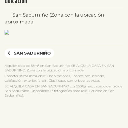
Ubicación
San Sadurniño (Zona con la ubicación
aproximada)
SAN SADURNIÑO
Alquiler casa de 55m² en San Sadurniño. SE ALQUILA CASA EN SAN
SADURNIÑO. Zona con la ubicación aproximada.
Características inmueble: 2 habitaciones, 1 baños, amueblado,
calefacción, exterior, jardín. Clasificado como: buenas vistas.
SE ALQUILA CASA EN SAN SADURNIÑO por 550€/mes. Listado dentro de
San Sadurniño. Disponibles 17 fotografias para (alquiler casa en San
Sadurniño).