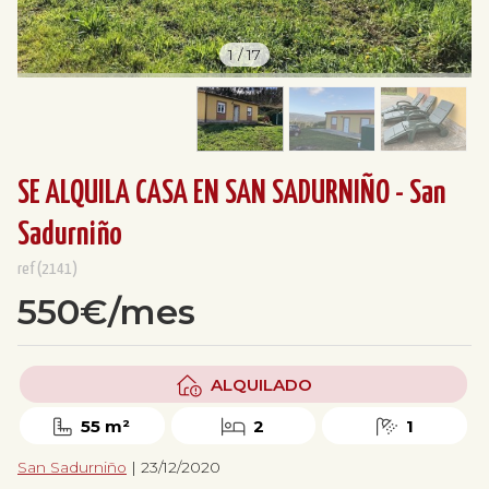
1
/
17
SE ALQUILA CASA EN SAN SADURNIÑO - San
Sadurniño
ref(2141)
550€/mes
ALQUILADO
55 m²
2
1
San Sadurniño
| 23/12/2020