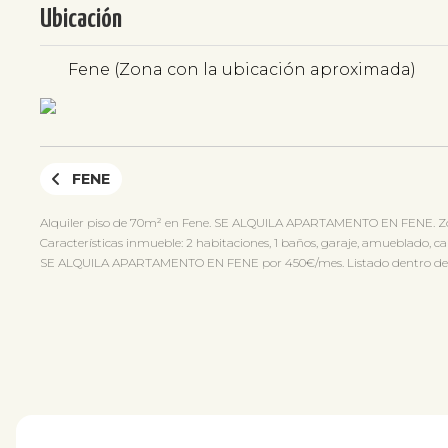
Ubicación
Fene (Zona con la ubicación aproximada)
FENE
Alquiler piso de 70m² en Fene. SE ALQUILA APARTAMENTO EN FENE. Zo
Características inmueble: 2 habitaciones, 1 baños, garaje, amueblado, cal
SE ALQUILA APARTAMENTO EN FENE por 450€/mes. Listado dentro de Fene.