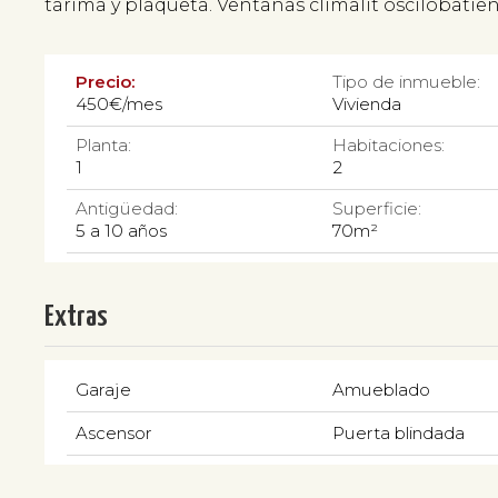
tarima y plaqueta. Ventanas climalit oscilobatient
Precio:
Tipo de inmueble:
450€/mes
Vivienda
Planta:
Habitaciones:
1
2
Antigüedad:
Superficie:
5 a 10 años
70m²
Extras
Garaje
Amueblado
Ascensor
Puerta blindada