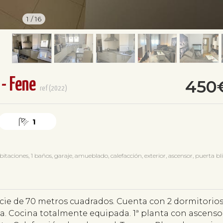
1
/
16
- Fene
450
ref(2022)
1
ones, 1 baños, garaje, amueblado, calefacción, exterior, ascensor, puerta bli
cie de 70 metros cuadrados. Cuenta con 2 dormitorio
. Cocina totalmente equipada. 1ª planta con ascensor