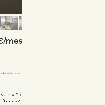
€/mes
ndada, terraza.
s y un baño
. Suelo de