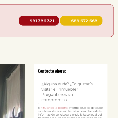
981 386 321
689 672 668
Contacta ahora:
El
titular de la página
informa que los datos de
este formulario serán tratados para ofrecerle la
información solicitada, siendo la base legal del