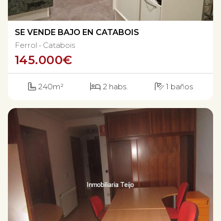
SE VENDE BAJO EN CATABOIS
Ferrol
Catabois
145.000
€
240m²
2 habs.
1 baños