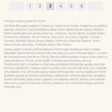
1
2
3
4
5
6
Comprar casas y pisos en Ferrol.
Comprar 80 casas y pisos en Ferrol con precio a consultar. Imágenes, superficie,
precios, ubicación, características y descripción detallada de casas y pisos en
Ferrol clasificados por zonas (Caranza , Ultramar, Santa Cecilia, Ciudad Jardín,
Ensanche, Catabois , Santa Marina , San Juan, La Graña, Fajardo , Canido ,
Esmelle, Mandiá, Pazos, Centro, Esteiro, Inferniño, Plaza de España , Brión,
Joane, Covas, Serantes , A Malata, Valón, San Pablo ).
Casas y pisos nuevos y reformados en Ferrol organizados por tipo: chalets,
adosados, apartamentos, áticos, lofts, estudios y duplex filtrados según número
de habitaciones y baños en Ferrol. Oportunidad comprar casas a buen precio y
pisos baratos en Ferrol, venta de 80 viviendas económicas y de lujo.
Clasificación de inmuebles y viviendas por disponibilidad de: garaje, ascensor,
terraza, calefacción, trastero, piscina, jardín o en función de si es una vivienda
amueblada o no. Venta de casas y pisos céntricos bien comunicados en Ferrol
(trastero, garaje, armarios empotrados, calefacción, exterior, ascensor, lavadero,
puerta blindada, patio, jardín, galería, amueblado, balcón, terraza, amueblado
sólo cocina, piscinavivienda céntrica, vistas al mar, cerca de la playa, primera
linea de mar).