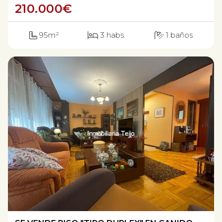
210.000
€
95m²
3 habs.
1 baños