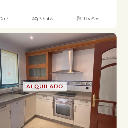
0m²
3 habs.
1 baños