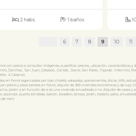
2 habs.
1 baños
1
6
7
8
9
10
11
rrol con precio a consultar. Imágenes, superficie, precios, ubicación, características y
ntro, Doniños , San Juan, Catabois , Canido , Joane, San Pablo , Fajardo , Inferniño, Po
ello , A Cabana).
os en Ferrol organizados por tipo: chalets, adosados, apartamentos, áticos, lofts, est
en precio y pisos baratos en Ferrol, alquiler de 369 viviendas económicas y de lujo. Cl
 piscina, jardín o en función de si es una vivienda amueblada o no. Alquiler de casas 
r, ascensor, puerta blindada, balcón, lavadero, terraza, jardín, trastero, patio, amuebla
a de mar).