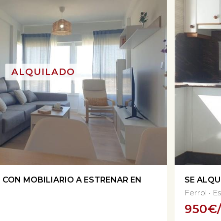
O CON MOBILIARIO A ESTRENAR EN
SE ALQU
Ferrol
Es
950
€