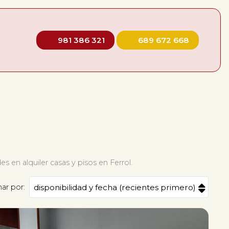
981 386 321
689 672 668
s en alquiler casas y pisos en Ferrol.
ar por: