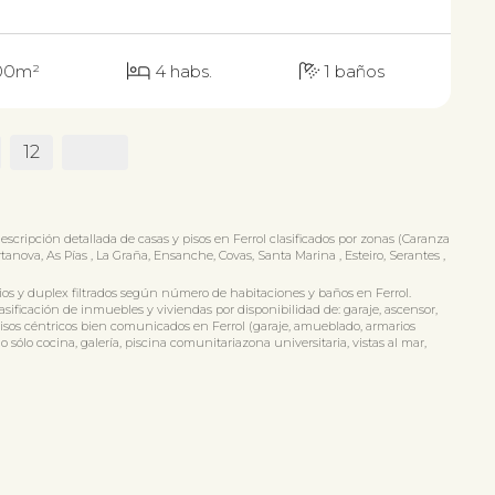
00m²
4 habs.
1 baños
12
 descripción detallada de casas y pisos en Ferrol clasificados por zonas (Caranza
rtanova, As Pías , La Graña, Ensanche, Covas, Santa Marina , Esteiro, Serantes ,
udios y duplex filtrados según número de habitaciones y baños en Ferrol.
asificación de inmuebles y viviendas por disponibilidad de: garaje, ascensor,
y pisos céntricos bien comunicados en Ferrol (garaje, amueblado, armarios
do sólo cocina, galería, piscina comunitariazona universitaria, vistas al mar,