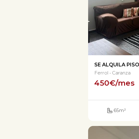
SE ALQUILA PIS
Ferrol
Caranza
450
€/mes
65m²