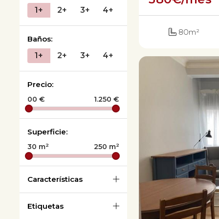
1+
2+
3+
4+
80m²
Baños:
1+
2+
3+
4+
Precio:
00
€
1.250
€
Superficie:
30
m²
250
m²
Características
Etiquetas