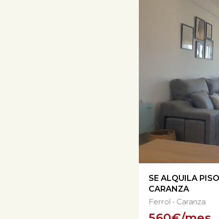
SE ALQUILA PIS
CARANZA
Ferrol
Caranza
560
€/mes