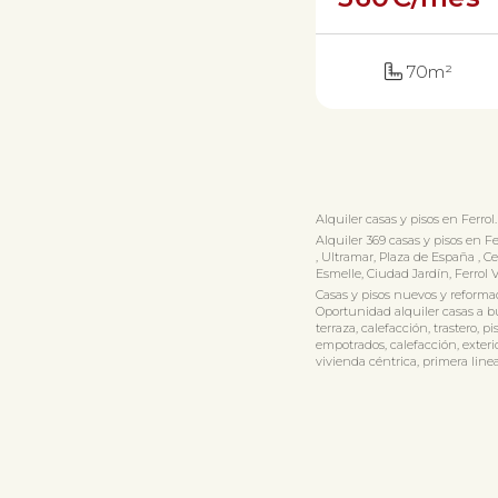
70m²
Alquiler casas y pisos en Ferrol.
Alquiler 369 casas y pisos en Fe
, Ultramar, Plaza de España , Ce
Esmelle, Ciudad Jardín, Ferrol V
Casas y pisos nuevos y reformad
Oportunidad alquiler casas a bu
terraza, calefacción, trastero,
empotrados, calefacción, exterio
vivienda céntrica, primera line