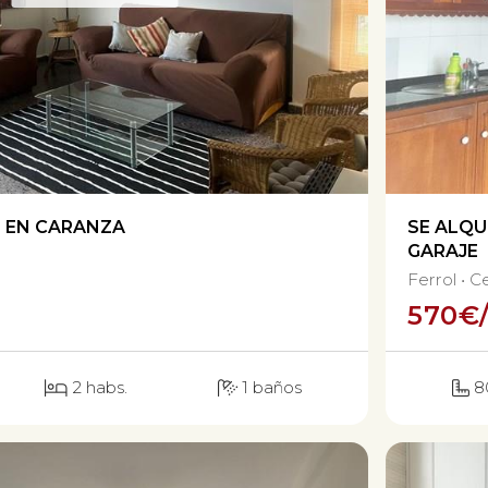
O EN CARANZA
SE ALQU
GARAJE
Ferrol
C
570
€
2 habs.
1 baños
8