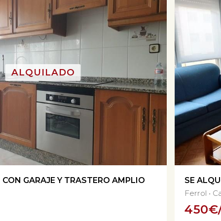
O CON GARAJE Y TRASTERO AMPLIO
SE ALQU
Ferrol
C
450
€