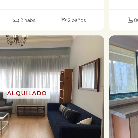
2 habs.
2 baños
8