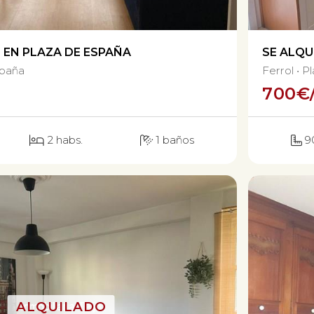
O EN PLAZA DE ESPAÑA
SE ALQU
spaña
Ferrol
Pl
700
€
2 habs.
1 baños
9